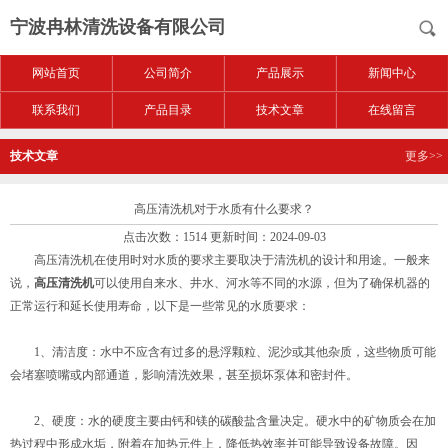
宁波冉林清洗设备有限公司
网站首页
公司简介
产品展示
新闻中心
联系我们
产品目录
技术文章
在线留言
技术文章
更多>>
高压清洗机对于水质有什么要求？
点击次数：1514 更新时间：2024-09-03
高压清洗机在使用时对水质的要求主要取决于清洗机的设计和用途。一般来
说，
高压清洗机
可以使用自来水、井水、河水等不同的水源，但为了确保机器的
正常运行和延长使用寿命，以下是一些常见的水质要求：
1、清洁度：水中不应含有过多的悬浮颗粒、泥沙或其他杂质，这些物质可能
会堵塞喷嘴或内部通道，影响清洗效果，甚至损坏泵体和密封件。
2、硬度：水的硬度主要由钙和镁的碳酸盐含量决定。硬水中的矿物质会在加
热过程中形成水垢，附着在加热元件上，降低热效率并可能导致设备故障。因