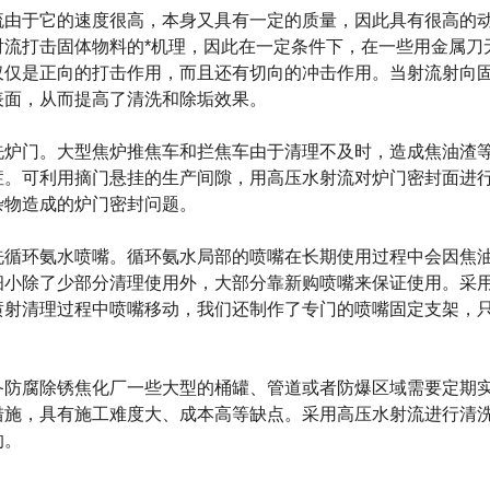
于它的速度很高，本身又具有一定的质量，因此具有很高的动
射流打击固体物料的*机理，因此在一定条件下，在一些用金属刀
仅仅是正向的打击作用，而且还有切向的冲击作用。当射流射向
表面，从而提高了清洗和除垢效果。
门。大型焦炉推焦车和拦焦车由于清理不及时，造成焦油渣等
症。可利用摘门悬挂的生产间隙，用高压水射流对炉门密封面进
杂物造成的炉门密封问题。
环氨水喷嘴。循环氨水局部的喷嘴在长期使用过程中会因焦油
细小除了少部分清理使用外，大部分靠新购喷嘴来保证使用。采用
射清理过程中喷嘴移动，我们还制作了专门的喷嘴固定支架，只需
腐除锈焦化厂一些大型的桶罐、管道或者防爆区域需要定期实
措施，具有施工难度大、成本高等缺点。采用高压水射流进行清洗
的。