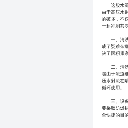
这股水流由
由于高压水
的破坏，不
一起冲刷其
一、清洗炉
成了疑难杂
决了因积累
二、清洗循
嘴由于流道
压水射流在喷
循环使用。
三、设备防
要采取防爆
全快捷的目