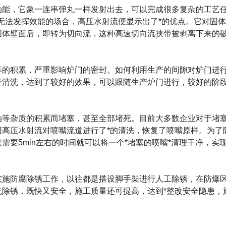
能，它象一连串弹丸一样发射出去，可以完成很多复杂的工艺
无法发挥效能的场合，高压水射流便显示出了*的优点。它对固
固体壁面后，即转为切向流，这种高速切向流挟带被剥离下来的
的积累，严重影响炉门的密封。如何利用生产的间隙对炉门进
行清洗，达到了较好的效果，可以跟随生产炉门进行，较好的阶
等杂质的积累而堵塞，甚至全部堵死。目前大多数企业对于堵
高压水射流对喷嘴流道进行了*的清洗，恢复了喷嘴原样。为了
要5min左右的时间就可以将一个*堵塞的喷嘴*清理干净，实
施防腐除锈工作，以往都是搭设脚手架进行人工除锈，在防爆
除锈，既快又安全，施工质量还可提高，达到*整改安全隐患，施