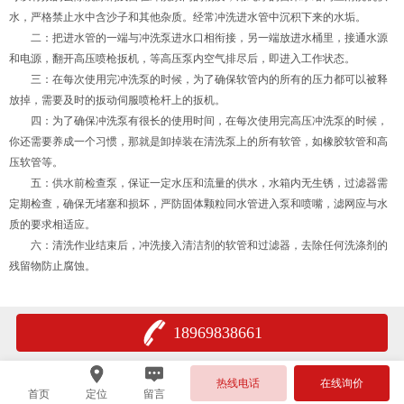
水，严格禁止水中含沙子和其他杂质。经常冲洗进水管中沉积下来的水垢。
二：把进水管的一端与冲洗泵进水口相衔接，另一端放进水桶里，接通水源
和电源，翻开高压喷枪扳机，等高压泵内空气排尽后，即进入工作状态。
三：在每次使用完冲洗泵的时候，为了确保软管内的所有的压力都可以被释
放掉，需要及时的扳动伺服喷枪杆上的扳机。
四：为了确保冲洗泵有很长的使用时间，在每次使用完高压冲洗泵的时候，
你还需要养成一个习惯，那就是卸掉装在清洗泵上的所有软管，如橡胶软管和高
压软管等。
五：供水前检查泵，保证一定水压和流量的供水，水箱内无生锈，过滤器需
定期检查，确保无堵塞和损坏，严防固体颗粒同水管进入泵和喷嘴，滤网应与水
质的要求相适应。
六：清洗作业结束后，冲洗接入清洁剂的软管和过滤器，去除任何洗涤剂的
残留物防止腐蚀。
18969838661
热线电话
在线询价
首页
定位
留言