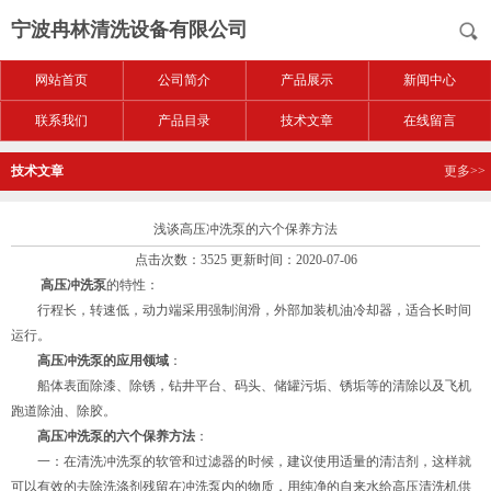
宁波冉林清洗设备有限公司
网站首页
公司简介
产品展示
新闻中心
联系我们
产品目录
技术文章
在线留言
技术文章
更多>>
浅谈高压冲洗泵的六个保养方法
点击次数：3525 更新时间：2020-07-06
高压冲洗泵
的特性：
行程长，转速低，动力端采用强制润滑，外部加装机油冷却器，适合长时间
运行。
高压冲洗泵的应用领域
：
船体表面除漆、除锈，钻井平台、码头、储罐污垢、锈垢等的清除以及飞机
跑道除油、除胶。
高压冲洗泵的六个保养方法
：
一：在清洗冲洗泵的软管和过滤器的时候，建议使用适量的清洁剂，这样就
可以有效的去除洗涤剂残留在冲洗泵内的物质，用纯净的自来水给高压清洗机供