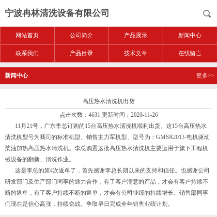
宁波冉林清洗设备有限公司
网站首页
公司简介
产品展示
新闻中心
联系我们
产品目录
技术文章
在线留言
新闻中心
更多>>
高压热水清洗机出货
点击次数：4631 更新时间：2020-11-26
11月21号，广东李总订购的15台高压热水清洗机顺利出货。这15台高压热水
清洗机型号为我司的标准机型、销售主力军机型、型号为：GMSR2013-电机驱动
柴油加热高压热水清洗机。李总购置这批高压热水清洗机主要运用于旗下工程机
械设备的翻新、清洗作业。
这是李总的第4次返单了，首先感谢李总长期以来的支持和信任。也感谢公司
研发部门及生产部门同事的通力合作，有了客户满意的产品，才会有客户持续不
断的返单，有了客户持续不断的返单，才会有公司业绩的持续增长。销售部同事
们现在是信心高涨，持续奋战。争取早日完成全年销售业绩计划。