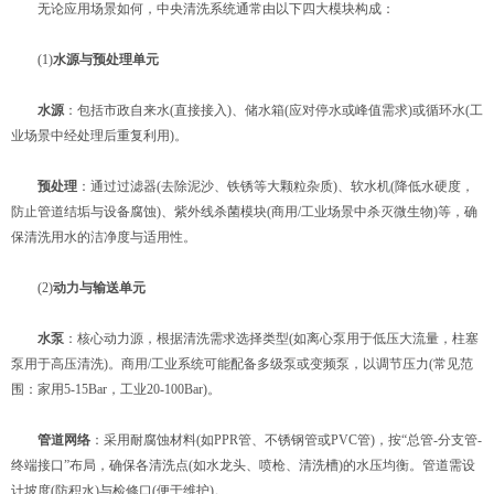
无论应用场景如何，中央清洗系统通常由以下四大模块构成：
(1)​
​水源与预处理单元​
​
​水源​
​：包括市政自来水(直接接入)、储水箱(应对停水或峰值需求)或循环水(工
业场景中经处理后重复利用)。
​
​预处理​
​：通过过滤器(去除泥沙、铁锈等大颗粒杂质)、软水机(降低水硬度，
防止管道结垢与设备腐蚀)、紫外线杀菌模块(商用/工业场景中杀灭微生物)等，确
保清洗用水的洁净度与适用性。
(2)​
​动力与输送单元​
​
​水泵​
​：核心动力源，根据清洗需求选择类型(如离心泵用于低压大流量，柱塞
泵用于高压清洗)。商用/工业系统可能配备多级泵或变频泵，以调节压力(常见范
围：家用5-15Bar，工业20-100Bar)。
​
​管道网络​
​：采用耐腐蚀材料(如PPR管、不锈钢管或PVC管)，按“总管-分支管-
终端接口”布局，确保各清洗点(如水龙头、喷枪、清洗槽)的水压均衡。管道需设
计坡度(防积水)与检修口(便于维护)。