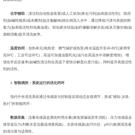
​
​化学辅助​
​：清洁剂自动投放装置(或人工添加)将去污剂(如表面活性剂)、助溶
剂(如碱性物质)或杀菌剂(如次氯酸钠)按比例混入水中，通过降低污渍与表面的附
着力(如表面活性剂包裹油滴)、软化硬水结垢(如柠檬酸溶解水垢)或杀灭微生物(如
酒精消毒)提升清洗效率。
​
​温度协同​
​：加热单元(电热管、燃气锅炉或热泵)将水温提升至40-80℃(家用常
见60℃，工业可达90℃)，高温可加速油脂乳化(油污在高温水中溶解度增加)、增
强化学反应速率(如碱性清洁剂在高温下更快分解蛋白质污垢)，同时提升表面活性
剂的活性。
4. ​
​智能调控：系统运行的优化闭环​
现代中央清洗系统通过传感器与控制器实现动态反馈调节，形成“感知-决策-
执行”的智能闭环：
​
​数据采集​
​：流量传感器监测实时用水量(避免泄漏或异常消耗)，压力传感器反
馈管道压力(判断水泵负载或堵塞风险)，水质传感器(如TDS仪、pH计)检测清洗液
的清洁度与适用性。