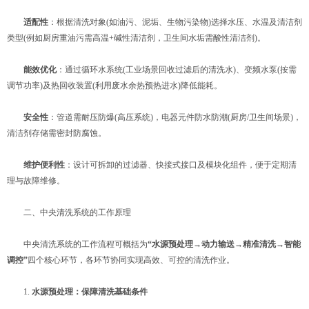
​
​适配性​
​：根据清洗对象(如油污、泥垢、生物污染物)选择水压、水温及清洁剂
类型(例如厨房重油污需高温+碱性清洁剂，卫生间水垢需酸性清洁剂)。
​
​能效优化​
​：通过循环水系统(工业场景回收过滤后的清洗水)、变频水泵(按需
调节功率)及热回收装置(利用废水余热预热进水)降低能耗。
​
​安全性​
​：管道需耐压防爆(高压系统)，电器元件防水防潮(厨房/卫生间场景)，
清洁剂存储需密封防腐蚀。
​
​维护便利性​
​：设计可拆卸的过滤器、快接式接口及模块化组件，便于定期清
理与故障维修。
二、中央清洗系统的工作原理
中央清洗系统的工作流程可概括为​
​“水源预处理→动力输送→精准清洗→智能
调控”​
​四个核心环节，各环节协同实现高效、可控的清洗作业。
1. ​
​水源预处理：保障清洗基础条件​