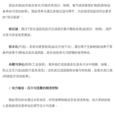
原始水源(如市政自来水)可能含有泥沙、铁锈、氯气或高硬度矿物质(影响设
备寿命与清洗效果)。预处理单元通过多级过滤与调节，为后续清洗提供符合要求
的“清洁基液”：
​
​粗过滤​
​：通过Y型过滤器或篮式过滤器拦截大颗粒杂质(如泥沙、铁锈)，保护
水泵与管道免受磨损。
​
​软水化​
​(可选)：若原水硬度较高(如北方地下水)，通过离子交换树脂(钠离子置
换钙镁离子)降低水垢生成风险，延长加热单元与喷嘴的使用寿命。
​
​杀菌与净化​
​(商用/工业场景)：紫外线灯或臭氧发生器杀灭水中细菌、病毒，
防止交叉污染(如医疗器具清洗)；活性炭过滤器吸附余氯与有机物，改善水质口感
(间接提升清洗效果)。
2. ​
​动力输送：压力与流量的精准控制​
预处理后的水通过水泵加压，经管道网络输送至各清洗终端。动力系统的核
心是根据清洗需求动态调节压力与流量：