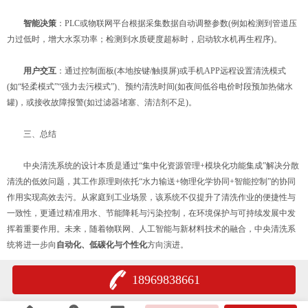
​
​智能决策​
​：PLC或物联网平台根据采集数据自动调整参数(例如检测到管道压
力过低时，增大水泵功率；检测到水质硬度超标时，启动软水机再生程序)。
​
​用户交互​
​：通过控制面板(本地按键/触摸屏)或手机APP远程设置清洗模式
(如“轻柔模式”“强力去污模式”)、预约清洗时间(如夜间低谷电价时段预加热储水
罐)，或接收故障报警(如过滤器堵塞、清洁剂不足)。
三、总结
中央清洗系统的设计本质是通过“集中化资源管理+模块化功能集成”解决分散
清洗的低效问题，其工作原理则依托“水力输送+物理化学协同+智能控制”的协同
作用实现高效去污。从家庭到工业场景，该系统不仅提升了清洗作业的便捷性与
一致性，更通过精准用水、节能降耗与污染控制，在环境保护与可持续发展中发
挥着重要作用。未来，随着物联网、人工智能与新材料技术的融合，中央清洗系
统将进一步向​
​自动化、低碳化与个性化​
​方向演进。
18969838661