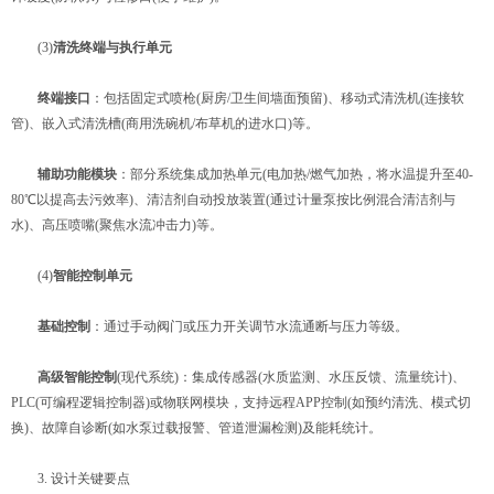
(3)​
​清洗终端与执行单元​
​
​终端接口​
​：包括固定式喷枪(厨房/卫生间墙面预留)、移动式清洗机(连接软
管)、嵌入式清洗槽(商用洗碗机/布草机的进水口)等。
​
​辅助功能模块​
​：部分系统集成加热单元(电加热/燃气加热，将水温提升至40-
80℃以提高去污效率)、清洁剂自动投放装置(通过计量泵按比例混合清洁剂与
水)、高压喷嘴(聚焦水流冲击力)等。
(4)​
​智能控制单元​
​
​基础控制​
​：通过手动阀门或压力开关调节水流通断与压力等级。
​
​高级智能控制​
​(现代系统)：集成传感器(水质监测、水压反馈、流量统计)、
PLC(可编程逻辑控制器)或物联网模块，支持远程APP控制(如预约清洗、模式切
换)、故障自诊断(如水泵过载报警、管道泄漏检测)及能耗统计。
3. 设计关键要点