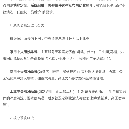
点围绕​
​功能定位、系统组成、关键组件选型及布局优化​
​展开，核心目标是满足“高
效清洗、低能耗、易维护”的要求。
1. 系统功能定位与分类
根据应用场景的不同，中央清洗系统可分为以下几类：
​
​家用中央清洗系统​
​：主要服务于家庭厨房(油烟机、灶台)、卫生间(马桶、淋
浴间)、阳台(地面)等高频清洗区域，强调小型化、智能化与多场景适配。
​
​商用中央清洗系统​
​(如酒店、医院、餐饮场所)：需处理大量餐具、布草、公共
区域的集中清洗需求，侧重大流量、高压力与多类型污染物兼容性。
​
​工业中央清洗系统​
​(如制造业、食品加工厂)：针对设备表面油污、生产线零部
件的深度清洗，要求耐高温、耐腐蚀及定制化清洗流程(如超声波辅助、高压喷淋
等)。
2. 核心系统组成