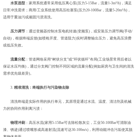
​
​水泵选型​
​：家用系统通常采用低压离心泵(压力5-15Bar，流量1-3m³/h)，满足
日常冲洗需求；商用/工业系统使用高压柱塞泵(压力20-100Bar，流量5-20m³/h)，
适用于重油污或顽固污渍清洗。
​
​压力调节​
​：通过变频器控制水泵电机转速(变频泵)，或安装压力调节阀(手动/
自动)，根据终端反馈(如喷枪开度、管道阻力)实时调整输出压力，避免高压浪费
或低压失效。
​
​流量分配​
​：管道网络采用“树状分支”或“环状循环”布局(工业场景常用后者以
保证水压均衡)，通过分支阀门控制不同区域的流量分配(例如厨房与卫生间的清洗
需求优先级差异)。
3. ​
​精准清洗：终端执行与污染物去除​
清洗终端是实际作用的执行单元，其原理是通过水流、温度、清洁剂及机械
力的协同作用剥离污渍：
​
​物理冲刷​
​：高压水流(家用5-15Bar可去除松散灰尘，工业50-100Bar可清除油
漆、锈迹)通过喷嘴形成高速射流(流速可达30-100m/s)，利用动能冲击污垢使其脱
离物体表面。