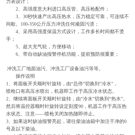
力表设计；
2
、高强度意大利进口高压管、高压枪配件；
3
、
30
秒快速产出高压热水，压力稳定可靠，可连续不
间歇。
100-350
公斤压力冲洗任何顽固污渍；
4
、采用高强度保温方式设计，工作多长时间都不烫
手；
5
、超大充气轮，方便移动；
6
、带自动缺油报警停机功能，提前预防很重要；
冲洗工厂地面油污、冲洗工厂设备油污
等等。
操作说明
1
、将面板开关顺时针旋转，由
“
总停
”
切换到
“
冷水
”
，
喷枪口有高压水喷出，机器即工作于高压冷水状态。
2
、继续将面板开关顺时针旋转，由
“
冷水
”
切换到
“
热水
”
。
然后将温控器顺时针旋转设定刻度
90
，机器工作于高压热
水状态。注意——喷枪关闭加热随即停止。
3
、如果这时缺油报警亮起，请往柴油油箱中加注干净的
0
号及以下柴油。