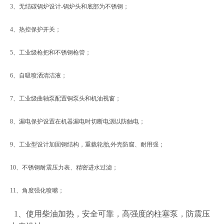
3、无结碳锅炉设计-锅炉头和底部为不锈钢；
4、热控保护开关；
5、工业级枪把和不锈钢枪管；
6、自吸喷洒清洁液；
7、工业级曲轴泵配置铜泵头和机油视窗；
8、漏电保护设置在机器漏电时切断电源以防触电；
9、工业型设计加固钢结构，重载轮胎,外壳防腐、耐用强；
10、不锈钢耐震压力表、精密进水过滤；
11、角度强化喷嘴；
1
、使用柴油加热，安全可靠，高强度的柱塞泵，防震压