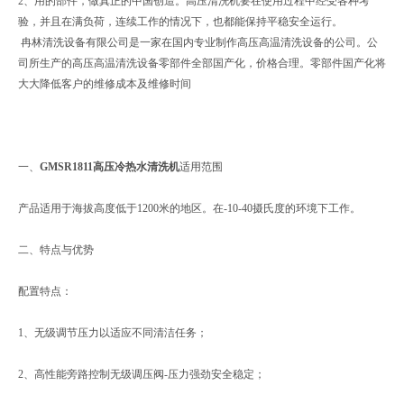
2、用的部件，做真正的中国创造。高压清洗机要在使用过程中经受各种考
验，并且在满负荷，连续工作的情况下，也都能保持平稳安全运行。
冉林清洗设备有限公司是一家在国内专业制作高压高温清洗设备的公司。公
司所生产的高压高温清洗设备零部件全部国产化，价格合理。零部件国产化将
大大降低客户的维修成本及维修时间
一、
GMSR1811高压冷热水清洗机
适用范围
产品适用于海拔高度低于1200米的地区。在-10-40摄氏度的环境下工作。
二、特点与优势
配置特点：
1、无级调节压力以适应不同清洁任务；
2、高性能旁路控制无级调压阀-压力强劲安全稳定；