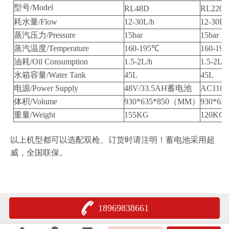
型号
/Model
RL48D
RL220
耗水量
/Flow
12-30L/h
12-30L/
蒸汽压力
/Pressure
15bar
15bar
蒸汽温度
/Temperature
160-195
℃
160-195
油耗
/Oil Consumption
1.5-2L/h
1.5-2L/h
水箱容量
/Water Tank
45L
45L
电源
/Power Supply
48V/33.5AH
蓄电池
AC110-
体积
/Volume
930*635*850
（
MM
）
930*63
重量
/Weight
155KG
120KG
以上机型都可以选配双枪、订货时请注明！蓄电池采用超
威，全国联保。
18969838661