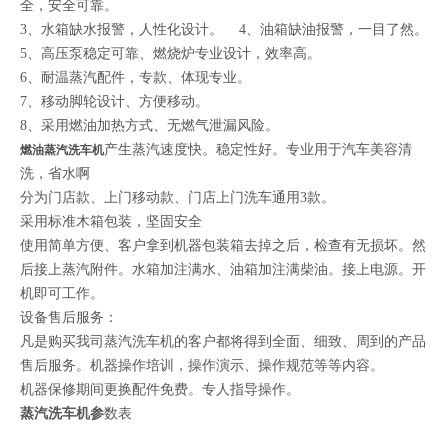
全，安全可靠。
3
、水箱缺水报警，人性化设计。
4
、油箱缺油报警，一目了然。
5
、高压泵稳定可靠、燃烧炉专业设计，效率高。
6
、耐温蒸汽配件，专款、体现专业。
7
、移动脚轮设计、方便移动。
8
、采用燃油加热方式、无燃气泄漏风险。
产生蒸汽速度快。稳定性好。专业用于汽车美容清
燃油蒸汽洗车机
洗，省水啊
分为门店款、上门移动款、门店上门洗车通用
3
款。
采用标准木箱包装，坚固安全
使用简单方便、客户拿到机器包装箱去掉之后，检查有无损坏。然
后接上蒸汽附件。水箱加注满水、油箱加注满柴油。接上电源。开
机即可工作。
设备售后服务：
凡是购买我司蒸汽洗车机的客户都将得到全面、细致、周到的产品
售后服务。机器操作培训，操作演示、操作规范等等内容。
机器保修期间更换配件免费。专人指导操作。
蒸汽洗车机
参
数表