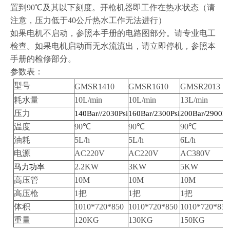
置到90℃及其以下刻度。开枪机器即工作在热水状态（请
注意，压力低于40公斤热水工作无法进行）
如果电机不启动，参照本手册的电路图部分。请专业电工
检查。如果电机启动而无水流流出，请立即停机，参照本
手册的检修部分。
参数表：
型号
GMSR1410
GMSR1610
GMSR2013
耗水量
10L/min
10L/min
13L/min
压力
140Bar//2030Psi
160Bar/2300Psi
200Bar/2900Ps
温度
90
℃
90
℃
90
℃
油耗
5L/h
5L/h
6L/h
电源
AC220V
AC220V
AC380V
2.2KW
3KW
5KW
马力功率
高压管
10M
10M
10M
高压枪
1
把
1
把
1
把
体积
1010*720*850
1010*720*850
1010*720*850
重量
120KG
130KG
150KG