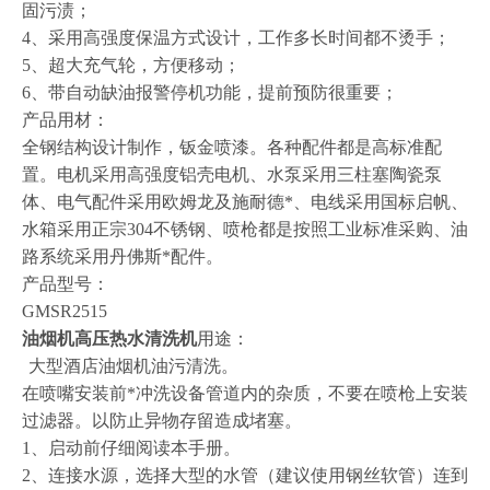
固污渍；
4
、采用高强度保温方式设计，工作多长时间都不烫手；
5
、超大充气轮，方便移动；
6
、带自动缺油报警停机功能，提前预防很重要；
产品用材：
全钢结构设计制作，钣金喷漆。各种配件都是高标准配
置。电机采用高强度铝壳电机、水泵采用三柱塞陶瓷泵
体、电气配件采用欧姆龙及施耐德*、电线采用国标启帆、
水箱采用正宗
304
不锈钢、喷枪都是按照工业标准采购、油
路系统采用丹佛斯*配件。
产品型号：
GMSR2515
油烟机高压热水清洗机
用途：
大型酒店油烟机油污清洗
。
在喷嘴安装前*冲洗设备管道内的杂质，不要在喷枪上安装
过滤器。以防止异物存留造成堵塞。
1
、启动前仔细阅读本手册。
2
、连接水源，选择大型的水管（建议使用钢丝软管）连到