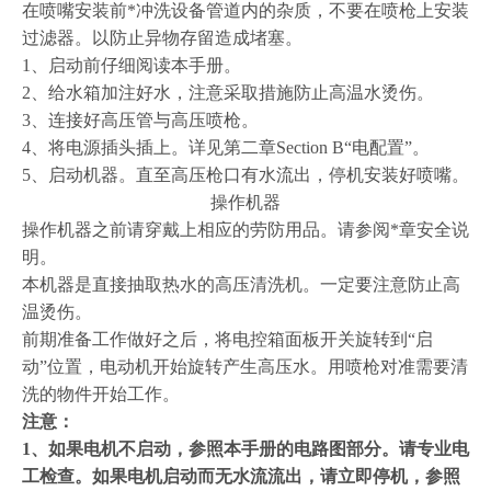
在喷嘴安装前*冲洗设备管道内的杂质，不要在喷枪上安装
过滤器。以防止异物存留造成堵塞。
1
、启动前仔细阅读本手册。
2
、给水箱加注好水，注意采取措施防止高温水烫伤。
3
、连接好高压管与高压喷枪。
4
、将电源插头插上。详见第二章Section B“电配置”。
5
、启动机器。直至高压枪口有水流出，停机安装好喷嘴。
操作机器
操作机器之前请穿戴上相应的劳防用品。请参阅*章安全说
明。
本机器是直接抽取热水的高压清洗机。一定要注意防止高
温烫伤。
前期准备工作做好之后，将电控箱面板开关旋转到“启
动”位置，电动机开始旋转产生高压水。用喷枪对准需要清
洗的物件开始工作。
注意：
1
、如果电机不启动，参照本手册的电路图部分。请专业电
工检查。如果电机启动而无水流流出，请立即停机，参照