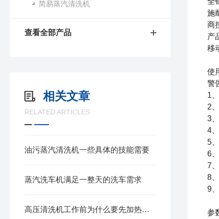
全
简易蒸汽清洗机
施
商
查看全部产品
产
移
使
警
相关文章
1
2
RELATED ARTICLES
3
4
5
油污蒸汽清洗机一些具体的技能需要
6
、
7
、
8
蒸汽洗车机满足一整天的洗车需求
9
高压清洗机工作前为什么要先加热？清洗机加热器有哪些作用？
参