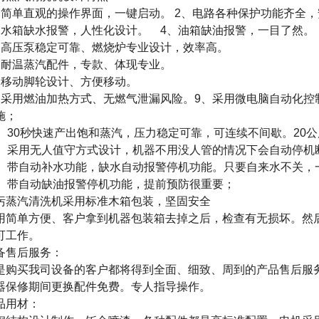
：简单直观的操作界面，一键启动。
2
、电路各种保护功能齐全，
、水箱缺水报警，人性化设计。
4
、油箱缺油报警，一目了然。
、高压泵稳定可靠、燃烧炉专业设计，效率高。
、耐温蒸汽配件，专款、体现专业。
、移动脚轮设计、方便移动。
、采用燃油加热方式、无燃气泄漏风险。
9
、采用微电脑自动化控
施；
、
30
秒快速产出饱和蒸汽，压力稳定可靠，可连续不间歇。
20
公
、采用无人值守方式设计，机器不用没人管的情况下会自动停机
、带自动补水功能，缺水自动报警停机功能。只要自来水不关，
、带自动缺油报警停机功能，提前预防很重要；
污蒸汽清洗机
采用标准木箱包装，坚固安全
用简单方便、客户拿到机器包装箱去掉之后，检查有无损坏。然
可工作。
备售后服务：
是购买我司设备的客户都将得到全面、细致、周到的产品售后服
器保修期间更换配件免费。专人指导操作。
品用材：