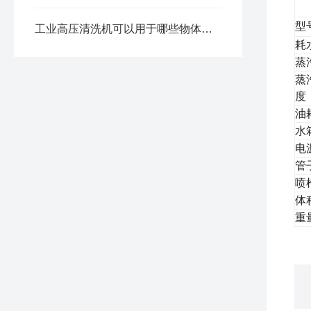
型
工业高压清洗机可以用于哪些物体的清洗呢？
耗
蒸
蒸
度
油
水
电
管
喷
体
重