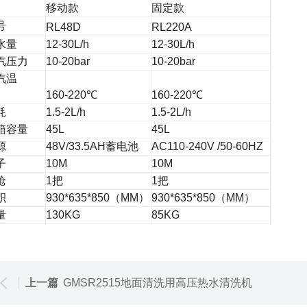
移动款
固定款
号
RL48D
RL220A
水量
12-30L/h
12-30L/h
汽压力
10-20bar
10-20bar
汽温
160-220
℃
160-220
℃
耗
1.5-2L/h
1.5-2L/h
箱容量
45L
45L
源
48V/33.5AH
蓄电池
AC110-240V /50-60HZ
子
10M
10M
枪
1
把
1
把
积
930*635*850
（
MM
）
930*635*850
（
MM
）
量
130KG
85KG
上一篇
GMSR2515地面清洗用高压热水清洗机