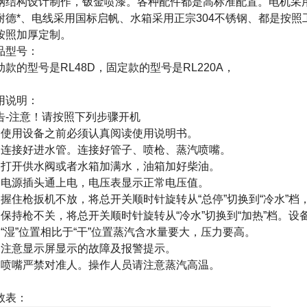
钢结构设计制作，钣金喷漆。各种配件都是高标准配置。电机采
耐德*、电线采用国标启帆、水箱采用正宗
304
不锈钢、都是按照
按照加厚定制。
品型号：
动款的型号是
RL48D
，固定款的型号是
RL220A
，
用说明：
告-注意！请按照下列步骤开机
、使用设备之前必须认真阅读使用说明书。
、连接好进水管。连接好管子、喷枪、蒸汽喷嘴。
、打开供水阀或者水箱加满水，油箱加好柴油。
、电源插头通上电，电压表显示正常电压值。
、握住枪扳机不放，将总开关顺时针旋转从“总停”切换到“冷水”
保持枪不关，将总开关顺时针旋转从“冷水”切换到“加热”档。
“湿”位置相比于“干”位置蒸汽含水量要大，压力要高。
、注意显示屏显示的故障及报警提示。
、喷嘴严禁对准人。操作人员请注意蒸汽高温。
数表：