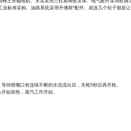
用稀土永磁电机、水泵采用三柱塞陶瓷泵体、电气配件采用欧姆
工业标准采购、油路系统采用丹佛斯*配件、就连几个轮子都是让
档，等待喷嘴口有连续不断的水流流出后，关枪5秒后再开枪。
设备开始加热，蒸汽工作开始。