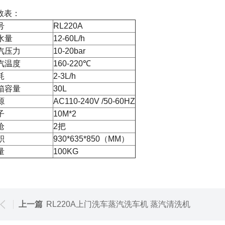
数表：
号
RL220A
水量
12-60L/h
汽压力
10-20bar
蒸汽温度
160-220℃
耗
2-3L/h
箱容量
30L
源
AC110-240V /50-60HZ
子
10M*2
枪
2把
体积
930*635*850（MM）
量
100KG
上一篇
RL220A上门洗车蒸汽洗车机 蒸汽清洗机