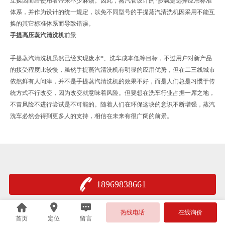
互换因而给使用者带来不少麻烦。因此，蒸汽管设计的*步就是选择应用标准
体系，并作为设计的统一规定，以免不同型号的手提蒸汽清洗机因采用不能互
换的其它标准体系而导致错误。
手提高压蒸汽清洗机
前景
手提蒸汽清洗机虽然已经实现废水*、洗车成本低等目标，不过用户对新产品
的接受程度比较慢，虽然手提蒸汽清洗机有明显的应用优势，但在二三线城市
依然鲜有人问津，并不是手提蒸汽清洗机的效果不好，而是人们总是习惯于传
统方式不行改变，因为改变就意味着风险。但要想在洗车行业占据一席之地，
不冒风险不进行尝试是不可能的。随着人们在环保这块的意识不断增强，蒸汽
洗车必然会得到更多人的支持，相信在未来有很广阔的前景。
18969838661
热线电话
在线询价
首页
定位
留言