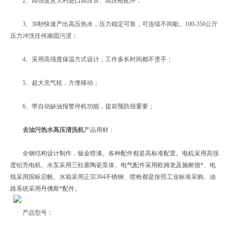
2、高强度意大利进口高压管、高压枪配件；
3、30秒快速产出高压热水，压力稳定可靠，可连续不间歇。100-350公斤
压力冲洗任何顽固污渍；
4、采用高强度保温方式设计，工作多长时间都不烫手；
5、超大充气轮，方便移动；
6、带自动缺油报警停机功能，提前预防很重要；
去油污热水高压清洗机
产品用材：
全钢结构设计制作，钣金喷漆。各种配件都是高标准配置。电机采用高强
度铝壳电机、水泵采用三柱塞陶瓷泵体、电气配件采用欧姆龙及施耐德*、电
线采用国标启帆、水箱采用正宗304不锈钢、喷枪都是按照工业标准采购、油
路系统采用丹佛斯*配件。
产品型号：