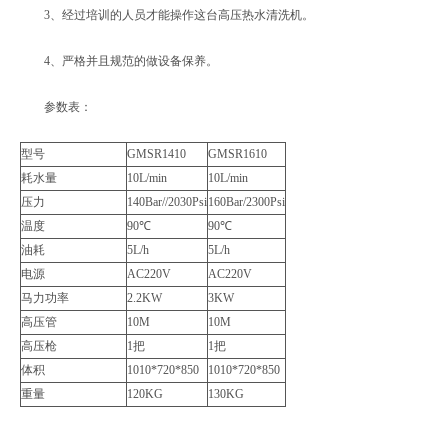
3、经过培训的人员才能操作这台高压热水清洗机。
4、严格并且规范的做设备保养。
参数表：
型号
GMSR1410
GMSR1610
耗水量
10L/min
10L/min
压力
140Bar//2030Psi
160Bar/2300Psi
温度
90℃
90℃
油耗
5L/h
5L/h
电源
AC220V
AC220V
马力功率
2.2KW
3KW
高压管
10M
10M
高压枪
1把
1把
体积
1010*720*850
1010*720*850
重量
120KG
130KG