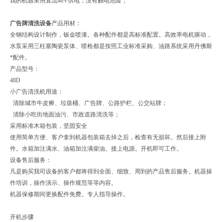
我的机器采用直流48V供电，没有触电危险；
广告牌清洗设备
产品用材：
全钢结构设计制作，钣金喷漆。各种配件都是高标准配置。高效率电机驱动，
水泵采用三柱塞陶瓷泵体、喷枪都是按照工业标准采购、油路系统采用丹佛斯
*配件。
产品型号：
48D
小广告清洗机用途：
清除城市牛皮癣、垃圾桶、广告牌、公路护栏、公交站牌；
清除小吃街地面油污、市政道路清洗等；
采用标准木箱包装，坚固安全
使用简单方便、客户拿到机器包装箱去掉之后，检查有无损坏。然后接上附
件。水箱加注满水、油箱加注满柴油。接上电源。开机即可工作。
设备售后服务：
凡是购买我司设备的客户都将得到全面、细致、周到的产品售后服务。机器操
作培训，操作演示、操作规范等等内容。
机器保修期间更换配件免费。专人指导操作。
开机步骤