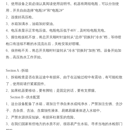
1、使用设备之前必须认真阅读使用说明书。机器有两组电瓶，可以分别使
用，开关自由选择“电瓶1#”和“电瓶2#”
2、连接好高压枪。
3、水箱加满水，油箱加好柴油。
4、电压表显示正常电压值。电瓶电压低于46V，及时给电瓶充电。
5、握住枪扳机不放，将总开关顺时针旋转从“总停”切换到“冷水”档，等待喷
枪口有连续不断的水流流出后，关枪安装好喷嘴。
6、保持枪不关，将总开关顺时针旋转从“冷水”切换到“加热”档。设备开始加
热，高压热水工作开始。
Section A –拆箱
1、拆箱检查是否在装运途中有损坏。由于在运输过程中有震动，有可能松散
了，使用前请拧紧紧固件。
2、如果机器要移动，要有脚轮；是固定的话，要有支撑腿。
Section B –供水配置
1、这台设备配备了水箱，请加注干净自来水或纯净水，严禁加注生锈、含沙
子、含杂质、含油、含腐蚀性液体、易燃易爆液体进入水箱中。
2、严禁水源供应短缺。有损坏柱塞泵的危险。
3、在我们国家有些地方的水质不好。很容易产生水垢。寻求当地的水检部门