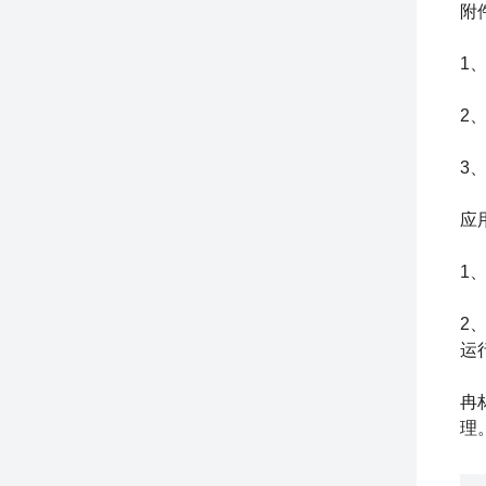
附
1
2
3
应
1
2
运
冉
理