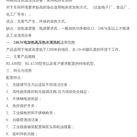
冉林高压高温清洗设备：采用电热管加热
对于车间环境要求较高的场合选用电热管加热方式。（比如电子厂，食品厂，
化工厂等等）；
优点：无尾气产生，环保的加热方式。
缺点：加热速度慢，电源要求高，一般加热功率都在12、24KW及以上才能满
足工业清洗任务
一、
24KW电加热高压热水清洗机
适用范围
产品适用于海拔高度低于1200米的地区。在-10-40摄氏度的环境下工作。
二、主要产品规格
RL-E80型、RL-E150型等以及客户要求配置的特殊机型。
三、特点与优势
配置特点：
1、 无级调节压力以适应不同清洁任务；
2、 高性能旁路控制无级调压阀-压力强劲安全稳定；
3、 不锈钢电加热器；
4、 热控保护开关；
5、 工业级枪把和不锈钢枪管；
6、 自吸喷洒清洁液；
7、 工业级曲轴泵配置铜泵头和机油视窗；
8、 延时停机功能；